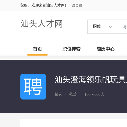
您好，欢迎来到汕头人才网！
请登录
汕头人才网
职位
首页
职位搜索
简历中心
汕头澄海领乐帆玩
其它
|
私营
|
100～500人
|