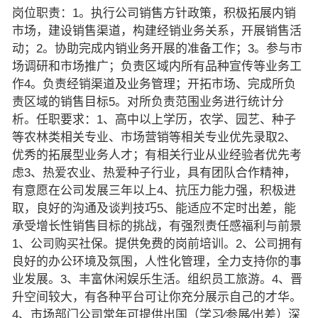
岗位职责：1。执行公司销售方针政策，积极拓展内销
市场，建设销售渠道，构建经销业务关系，开展销售活
动；2。协助完成内销业务开展的准备工作；3。参与市
场调研和市场推广；负责区域内所有品种宣传等业务工
作4。负责经销渠道及业务管理；开拓市场、完成所负
责区域的销售目标5。对所负责范围业务进行统计分
析。任职要求：1、高中以上学历，农学、园艺、种子
等农林类相关专业、市场营销等相关专业优先录取2、
优秀的拓展型业务人才；有相关行业从业经验者优先考
虑3、热爱农业、热爱种子行业，具有团队合作精神，
有意愿在公司发展三年以上4、抗压力能力强，积极进
取，良好的沟通及谈判技巧5、能适应不定时出差，能
承受增长性销售目标的挑战，有强烈责任感福利与前景
1、公司购买社保。提供免费的岗前培训。2、公司拥有
良好的办公环境及氛围，人性化管理，全力支持你的事
业发展。3、丰富休闲娱乐生活。组织员工旅游。4、晋
升空间较大，有各种平台可让你充分展示自己的才华。
4、市场部门公司常年可提供出国（学习∕参展∕出差）深