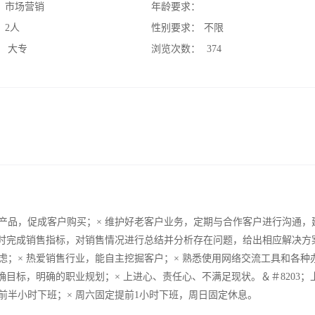
：
市场营销
年龄要求：
：
2人
性别要求：
不限
：
大专
浏览次数：
374
产品，促成客户购买；× 维护好老客户业务，定期与合作客户进行沟通，
按时完成销售指标，对销售情况进行总结并分析存在问题，给出相应解决方
虑；× 热爱销售行业，能自主挖掘客户；× 熟悉使用网络交流工具和各种
确目标，明确的职业规划；× 上进心、责任心、不满足现状。＆＃8203；
提前半小时下班；× 周六固定提前1小时下班，周日固定休息。